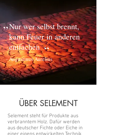
„
Nur wer selbst brennt,
kann Feuer in anderen
entfachen
“
- Augustinus Aurelius
ÜBER SELEMENT
Selement steht für Produkte aus
verbranntem Holz. Dafür werden
aus deutscher Fichte oder Eiche in
einer eigens entwickelten Technik